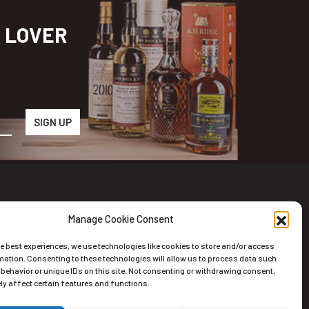
S LOVER
Manage Cookie Consent
wsletter
he best experiences, we use technologies like cookies to store and/or access
riviti alla nostra newsletter
mation. Consenting to these technologies will allow us to process data such
behavior or unique IDs on this site. Not consenting or withdrawing consent,
y affect certain features and functions.