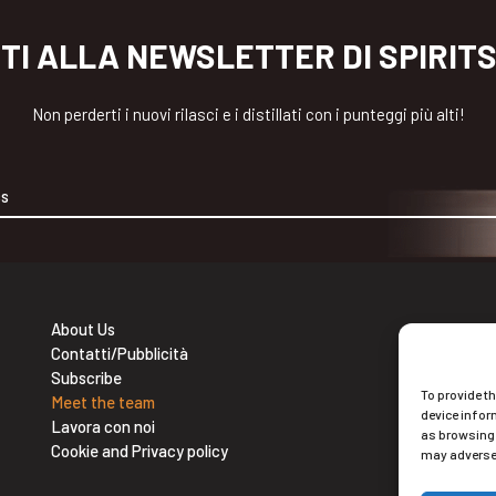
ITI ALLA NEWSLETTER DI SPIRIT
Non perderti i nuovi rilasci e i distillati con i punteggi più alti!
About Us
Contatti/Pubblicità
Ne
Subscribe
To provide t
Isc
Meet the team
device infor
Lavora con noi
as browsing 
Cookie and Privacy policy
may adversel