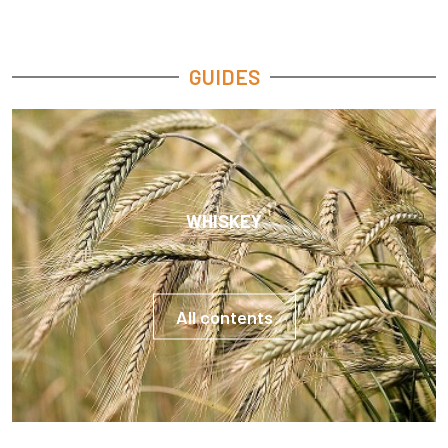
GUIDES
WHISKEY
All contents