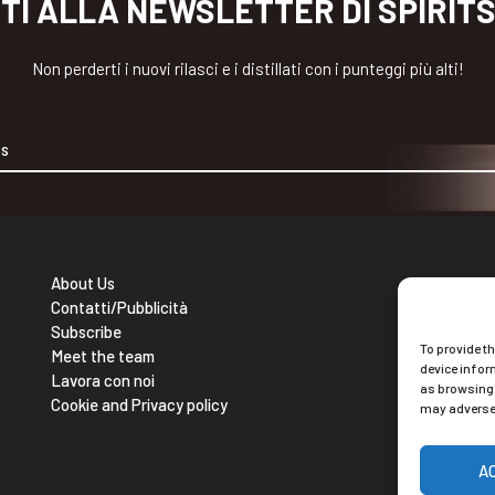
ITI ALLA NEWSLETTER DI SPIRIT
Non perderti i nuovi rilasci e i distillati con i punteggi più alti!
About Us
Contatti/Pubblicità
Ne
Subscribe
To provide t
Isc
Meet the team
device infor
Lavora con noi
as browsing 
Cookie and Privacy policy
may adversel
A
Alt