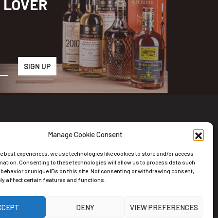
S LOVER
Manage Cookie Consent
wsletter
he best experiences, we use technologies like cookies to store and/or access
riviti alla nostra newsletter
mation. Consenting to these technologies will allow us to process data such
behavior or unique IDs on this site. Not consenting or withdrawing consent,
y affect certain features and functions.
CCEPT
DENY
VIEW PREFERENCES
ernative: