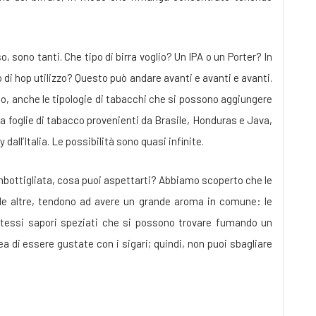
so, sono tanti. Che tipo di birra voglio? Un IPA o un Porter? In
o di hop utilizzo? Questo può andare avanti e avanti e avanti.
to, anche le tipologie di tabacchi che si possono aggiungere
za foglie di tabacco provenienti da Brasile, Honduras e Java,
dall’Italia. Le possibilità sono quasi infinite.
imbottigliata, cosa puoi aspettarti? Abbiamo scoperto che le
alle altre, tendono ad avere un grande aroma in comune: le
 stessi sapori speziati che si possono trovare fumando un
ea di essere gustate con i sigari; quindi, non puoi sbagliare