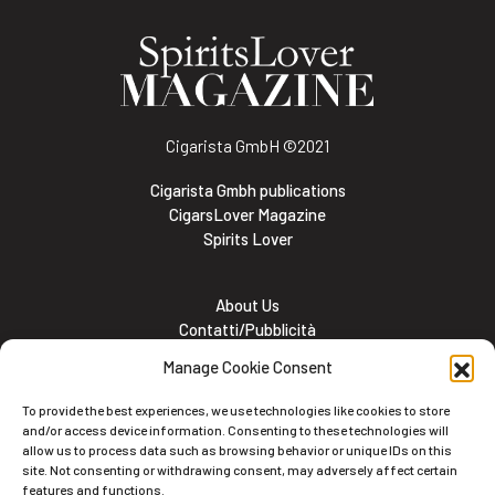
Cigarista GmbH
©2021
Cigarista Gmbh publications
CigarsLover Magazine
Spirits Lover
About Us
Contatti/Pubblicità
Subscribe
Manage Cookie Consent
Meet the team
Lavora con noi
To provide the best experiences, we use technologies like cookies to store
Cookie and Privacy policy
and/or access device information. Consenting to these technologies will
allow us to process data such as browsing behavior or unique IDs on this
site. Not consenting or withdrawing consent, may adversely affect certain
features and functions.