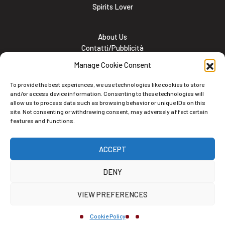
Spirits Lover
About Us
Contatti/Pubblicità
Subscribe
Manage Cookie Consent
Meet the team
Lavora con noi
To provide the best experiences, we use technologies like cookies to store
Cookie and Privacy policy
and/or access device information. Consenting to these technologies will
allow us to process data such as browsing behavior or unique IDs on this
site. Not consenting or withdrawing consent, may adversely affect certain
features and functions.
Newsletter
ACCEPT
Iscriviti alla nostra newsletter
DENY
VIEW PREFERENCES
Cookie Policy
Alternative: