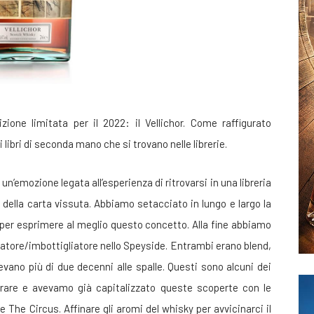
ne limitata per il 2022: il Vellichor. Come raffigurato
 i libri di seconda mano che si trovano nelle librerie.
 un’emozione legata all’esperienza di ritrovarsi in una libreria
 della carta vissuta. Abbiamo setacciato in lungo e largo la
 per esprimere al meglio questo concetto. Alla fine abbiamo
llatore/imbottigliatore nello Speyside. Entrambi erano blend,
evano più di due decenni alle spalle. Questi sono alcuni dei
orare e avevamo già capitalizzato queste scoperte con le
e The Circus. Affinare gli aromi del whisky per avvicinarci il