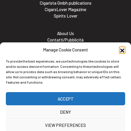
Cigarista Gmbh publications
CigarsLover Magazine
Spirits Lover
About Us
Contatti/Pubblicità
Subscribe
Manage Cookie Consent
Meet the team
Lavora con noi
To provide the best experiences, we use technologies like cookies to store
Cookie and Privacy policy
and/or access device information. Consenting to these technologies will
allow us to process data such as browsing behavior or unique IDs on this
site. Not consenting or withdrawing consent, may adversely affect certain
features and functions.
Newsletter
ACCEPT
Iscriviti alla nostra newsletter
DENY
VIEW PREFERENCES