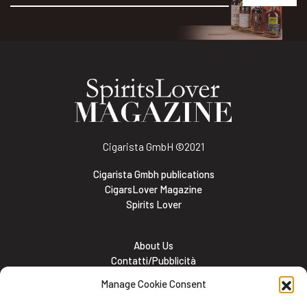
Alternative:
Cigarista GmbH
©2021
Cigarista Gmbh publications
CigarsLover Magazine
Spirits Lover
About Us
Contatti/Pubblicità
Subscribe
Manage Cookie Consent
Meet the team
Lavora con noi