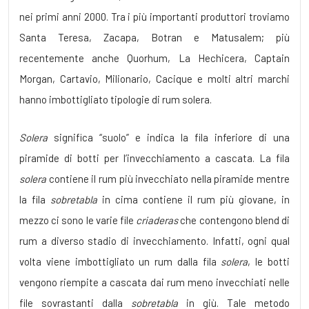
nei primi anni 2000. Tra i più importanti produttori troviamo
Santa Teresa, Zacapa, Botran e Matusalem; più
recentemente anche Quorhum, La Hechicera, Captain
Morgan, Cartavio, Milionario, Cacique e molti altri marchi
hanno imbottigliato tipologie di rum solera.
Solera
significa “suolo” e indica la fila inferiore di una
piramide di botti per l’invecchiamento a cascata. La fila
solera
contiene il rum più invecchiato nella piramide mentre
la fila
sobretabla
in cima contiene il rum più giovane, in
mezzo ci sono le varie file
criaderas
che contengono blend di
rum a diverso stadio di invecchiamento. Infatti, ogni qual
volta viene imbottigliato un rum dalla fila
solera
, le botti
vengono riempite a cascata dai rum meno invecchiati nelle
file sovrastanti dalla
sobretabla
in giù. Tale metodo