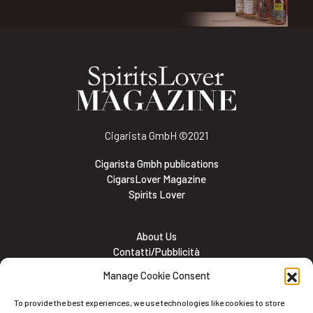
Cigarista GmbH
©2021
Cigarista Gmbh publications
CigarsLover Magazine
Spirits Lover
About Us
Contatti/Pubblicità
Subscribe
Manage Cookie Consent
Meet the team
Lavora con noi
To provide the best experiences, we use technologies like cookies to store
Cookie and Privacy policy