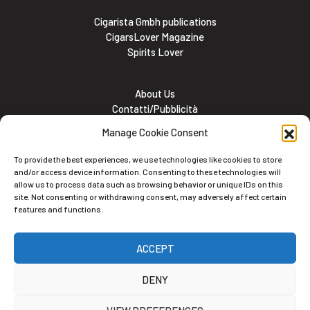
Cigarista Gmbh publications
CigarsLover Magazine
Spirits Lover
About Us
Contatti/Pubblicità
Subscribe
Manage Cookie Consent
Meet the team
Lavora con noi
To provide the best experiences, we use technologies like cookies to store
Cookie and Privacy policy
and/or access device information. Consenting to these technologies will
allow us to process data such as browsing behavior or unique IDs on this
site. Not consenting or withdrawing consent, may adversely affect certain
features and functions.
Newsletter
ACCEPT
Iscriviti alla nostra newsletter
DENY