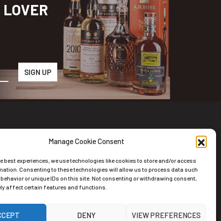
S LOVER
Manage Cookie Consent
wsletter
he best experiences, we use technologies like cookies to store and/or access
riviti alla nostra newsletter
mation. Consenting to these technologies will allow us to process data such
behavior or unique IDs on this site. Not consenting or withdrawing consent,
y affect certain features and functions.
CCEPT
DENY
VIEW PREFERENCES