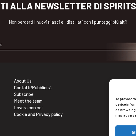
ITI ALLA NEWSLETTER DI SPIRIT
Non perderti i nuovi rilasci e i distillati con i punteggi più alti!
About Us
Contatti/Pubblicità
Ne
Subscribe
To provide t
Isc
Meet the team
device infor
Lavora con noi
as browsing 
Cookie and Privacy policy
may adversel
A