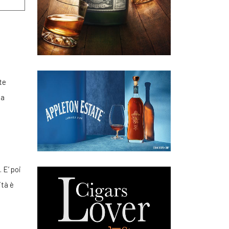
te
na
 E’ poi
ità è