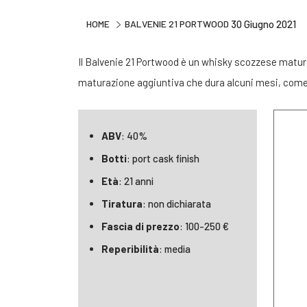
HOME
BALVENIE 21 PORTWOOD
30 Giugno 2021
Il Balvenie 21 Portwood è un whisky scozzese maturato 
maturazione aggiuntiva che dura alcuni mesi, come 
ABV
: 40%
Botti
: port cask finish
Età
: 21 anni
Tiratura
: non dichiarata
Fascia di prezzo
: 100-250 €
Reperibilità
: media