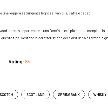
le una leggera astringenza legnosa, vaniglia, caffè e cacao.
wood sembra appartenere a una fascia di età più bassa, complice la
uesto tipo. Restano le caratteristiche della distilleria e l’armonia gl
Rating:
84
SCOTCH
SCOTLAND
SPRINGBANK
WHISKY