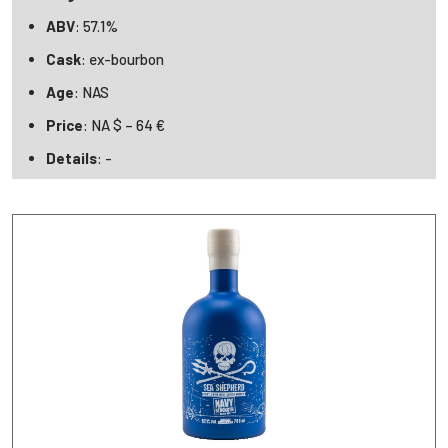
ABV
: 57.1%
Cask
: ex-bourbon
Age
: NAS
Price
: NA $ – 64 €
Details
: -