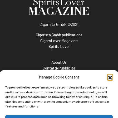
Cigarista GmbH
©2021
Cigarista Gmbh publications
CigarsLover Magazine
Spirits Lover
About Us
Contatti/Pubblicità
Subscribe
Manage Cookie Consent
Meet the team
Lavora con noi
To provide the best experiences, we use technologies like cookies to store
Cookie and Privacy policy
and/or access device information. Consenting to these technologies will
allow us to process data such as browsing behavior or unique IDs on this
site. Not consenting or withdrawing consent, may adversely affect certain
features and functions.
Newsletter