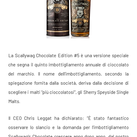
La Scallywag Chocolate Edition #5 è una versione speciale
che segna il quinto imbottigliamento annuale di cioccolato
del marchio. Il nome dell’imbottigliamento, secondo la
spiegazione fornita dalla società, deriva dalla decisione di
scegliere i malti “più cioccolatosi”, gli Sherry Speyside Single
Malts.
Il CEO Chris Leggat ha dichiarato: “È stato fantastico
osservare lo slancio e la domanda per l’imbottigliamento
Scallywag’s Chocolate crescere anno dopo anno, dal nostro