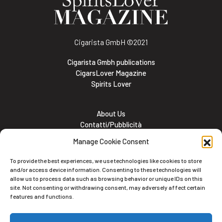
Cigarista GmbH
©2021
Cigarista Gmbh publications
CigarsLover Magazine
Spirits Lover
About Us
Contatti/Pubblicità
Subscribe
Manage Cookie Consent
Meet the team
Lavora con noi
To provide the best experiences, we use technologies like cookies to store
Cookie and Privacy policy
and/or access device information. Consenting to these technologies will
allow us to process data such as browsing behavior or unique IDs on this
site. Not consenting or withdrawing consent, may adversely affect certain
features and functions.
Newsletter