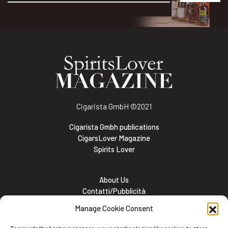
Alternative:
Cigarista GmbH
©2021
Cigarista Gmbh publications
CigarsLover Magazine
Spirits Lover
About Us
Contatti/Pubblicità
Subscribe
Manage Cookie Consent
Meet the team
Lavora con noi