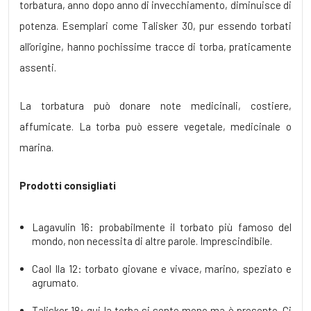
torbatura, anno dopo anno di invecchiamento, diminuisce di
potenza. Esemplari come Talisker 30, pur essendo torbati
all’origine, hanno pochissime tracce di torba, praticamente
assenti.
La torbatura può donare note medicinali, costiere,
affumicate. La torba può essere vegetale, medicinale o
marina.
Prodotti consigliati
Lagavulin 16: probabilmente il torbato più famoso del
mondo, non necessita di altre parole. Imprescindibile.
Caol Ila 12: torbato giovane e vivace, marino, speziato e
agrumato.
Talisker 18: qui la torba si sente meno ma è presente. Ci