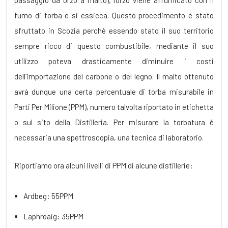
passaggio da orzo a malto), l’orzo viene affumicato con il
fumo di torba e si essicca. Questo procedimento è stato
sfruttato in Scozia perchè essendo stato il suo territorio
sempre ricco di questo combustibile, mediante il suo
utilizzo poteva drasticamente diminuire i costi
dell’importazione del carbone o del legno. Il malto ottenuto
avrà dunque una certa percentuale di torba misurabile in
Parti Per Milione (PPM), numero talvolta riportato in etichetta
o sul sito della Distilleria. Per misurare la torbatura è
necessaria una spettroscopia, una tecnica di laboratorio.
Riportiamo ora alcuni livelli di PPM di alcune distillerie:
Ardbeg: 55PPM
Laphroaig: 35PPM