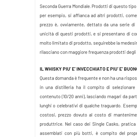
Seconda Guerra Mondiale. Prodotti di questo tipo
per esempio, si affianca ad altri prodotti, come i
prezzo è, ovviamente, dettato da una serie di 
unicità di questi prodotti, e si presentano di co
molto limitato di prodotto, seguirebbe la medesima
rilasciano con maggiore frequenza prodotti degli a
IL WHISKY PIU’ E’ INVECCHIATO E PIU’ E’ BUO
Questa domanda è frequente e non ha una rispost
in una distilleria ha il compito di selezionar
contenuto (10/20 anni), lasciando magari da parte
lunghi o celebrativi di qualche traguardo. Ese
costosi, prezzo dovuto al costo di manteniment
produttrice. Nel caso dei Single Casks, pratic
assemblati con più botti, è compito del propr