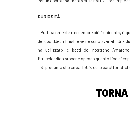
Per un approfondimento sulle botti, il loro impiego,
CURIOSITÀ
– Pratica recente ma sempre più impiegata, è quel
dei cosiddetti finish e ve ne sono svariati. Una di
ha utilizzato le botti del nostrano Amarone
Bruichladdich propone spesso questo tipo di esp
– Si presume che circa il 70% delle caratteristic
TORNA 