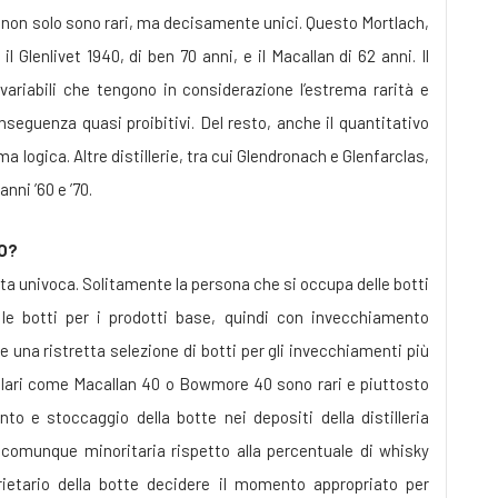
 non solo sono rari, ma decisamente unici. Questo Mortlach,
l Glenlivet 1940, di ben 70 anni, e il Macallan di 62 anni. Il
variabili che tengono in considerazione l’estrema rarità e
nseguenza quasi proibitivi. Del resto, anche il quantitativo
 logica. Altre distillerie, tra cui Glendronach e Glenfarclas,
nni ’60 e ’70.
NO?
a univoca. Solitamente la persona che si occupa delle botti
e le botti per i prodotti base, quindi con invecchiamento
 una ristretta selezione di botti per gli invecchiamenti più
mplari come Macallan 40 o Bowmore 40 sono rari e piuttosto
o e stoccaggio della botte nei depositi della distilleria
a comunque minoritaria rispetto alla percentuale di whisky
ietario della botte decidere il momento appropriato per