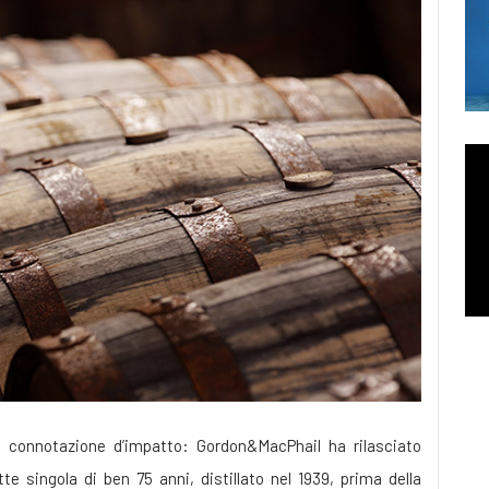
a connotazione d’impatto: Gordon&MacPhail ha rilasciato
 singola di ben 75 anni, distillato nel 1939, prima della