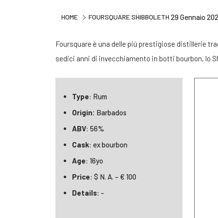
HOME
FOURSQUARE SHIBBOLETH
29 Gennaio 20
Foursquare è una delle più prestigiose distillerie tr
sedici anni di invecchiamento in botti bourbon, lo 
Type
: Rum
Origin:
Barbados
ABV
: 56%
Cask
: ex bourbon
Age
: 16yo
Price
: $ N. A. – € 100
Details
: -