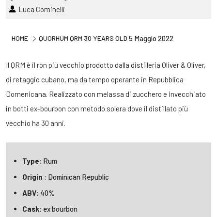
Luca Cominelli
HOME
QUORHUM QRM 30 YEARS OLD
5 Maggio 2022
Il QRM è il ron più vecchio prodotto dalla distilleria Oliver & Oliver,
di retaggio cubano, ma da tempo operante in Repubblica
Domenicana. Realizzato con melassa di zucchero e invecchiato
in botti ex-bourbon con metodo solera dove il distillato più
vecchio ha 30 anni.
Type
: Rum
Origin
: Dominican Republic
ABV
: 40%
Cask
: ex bourbon