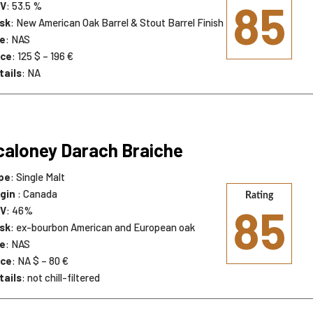
85
V
: 53.5 %
sk
: New American Oak Barrel & Stout Barrel Finish
e
: NAS
ice
: 125 $ – 196 €
tails
: NA
aloney Darach Braiche
pe
: Single Malt
igin
: Canada
Rating
85
V
: 46%
sk
: ex-bourbon American and European oak
e
: NAS
ice
: NA $ – 80 €
tails
: not chill-filtered