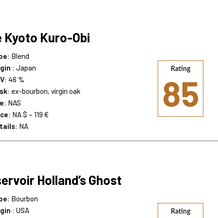
 Kyoto Kuro-Obi
pe
: Blend
igin
: Japan
Rating
85
V
: 46 %
sk
: ex-bourbon, virgin oak
e
: NAS
ice
: NA $ – 119 €
tails
: NA
ervoir Holland’s Ghost
pe
: Bourbon
igin
: USA
Rating