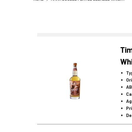
Tim
Wh
Ty
Or
AB
Ca
Ag
Pr
De