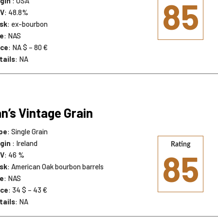
85
igin
: USA
V
: 48.8%
sk
: ex-bourbon
e
: NAS
ice
: NA $ – 80 €
tails
: NA
n’s Vintage Grain
pe
: Single Grain
igin
: Ireland
Rating
85
V
: 46 %
sk
: American Oak bourbon barrels
e
: NAS
ice
: 34 $ – 43 €
tails
: NA