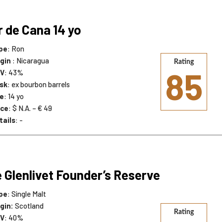
r de Cana 14 yo
pe
: Ron
igin
: Nicaragua
Rating
85
V
: 43%
sk
: ex bourbon barrels
e
: 14 yo
ice
: $ N.A. – € 49
tails
: -
 Glenlivet Founder’s Reserve
pe
: Single Malt
igin:
Scotland
Rating
V
: 40%