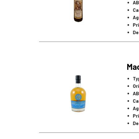
AB
Ca
Ag
Pr
De
Mac
Ty
Or
AB
Ca
Ag
Pr
De