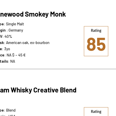
onewood Smokey Monk
pe
: Single Malt
igin
: Germany
Rating
85
V
: 40%
sk
: American oak, ex-bourbon
e
: 3yo
ice
: NA $ – 45 €
tails
: NA
am Whisky Creative Blend
pe
: Blend
Rating