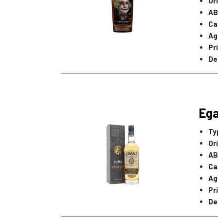
Or
AB
Ca
Ag
Pr
De
Ega
Ty
Or
AB
Ca
Ag
Pr
De