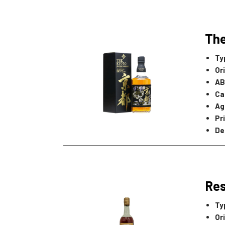
The
Ty
Or
AB
Ca
Ag
Pr
De
Res
Ty
Or