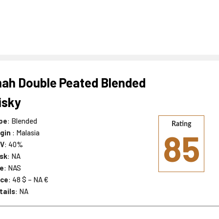
ah Double Peated Blended
isky
pe
: Blended
Rating
85
igin
: Malasia
V
: 40%
sk
: NA
e
: NAS
ice
: 48 $ – NA €
tails
: NA