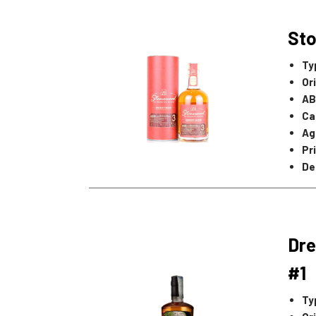
St
Ty
Or
AB
Ca
Ag
Pr
De
Dre
#1
Ty