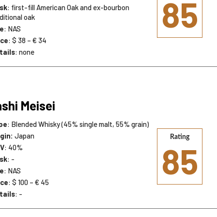
85
sk
: first-fill American Oak and ex-bourbon
ditional oak
e
: NAS
ice
: $ 38 – € 34
tails
: none
shi Meisei
pe
: Blended Whisky (45% single malt, 55% grain)
igin:
Japan
Rating
85
V
: 40%
sk
: -
e
: NAS
ice
: $ 100 – € 45
tails
: -