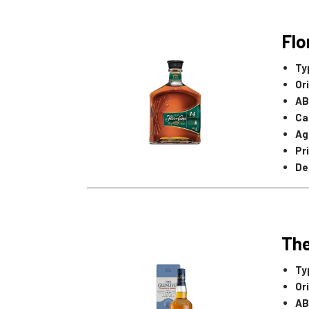
Flo
Ty
Or
AB
Ca
Ag
Pr
De
The
Ty
Or
AB