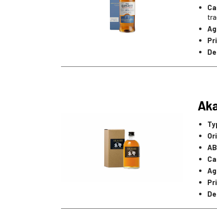
Ca
tra
Ag
Pr
De
Aka
Ty
Or
AB
Ca
Ag
Pr
De